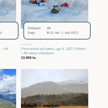
Deltagere
10
6)
Dage
9
(21. feb - 1. mar 2027)
NORGE
 – Alt
Finnmarken på tværs, uge 8, 2027 (Vinter)
– Alt udstyr inkluderet
13.900
kr.