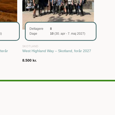
Deltagere
8
6)
Dage
10
(30. apr - 7. maj 2027)
SKOTLAND
terår
West Highland Way – Skotland, forår 2027
8.500
kr.