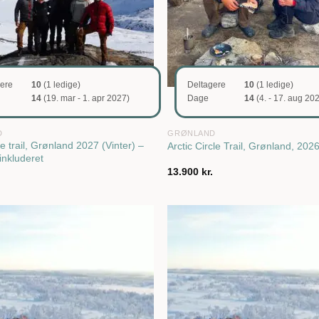
gere
10
(1 ledige)
Deltagere
10
(1 ledige)
14
(19. mar - 1. apr 2027)
Dage
14
(4. - 17. aug 20
D
GRØNLAND
cle trail, Grønland 2027 (Vinter) –
Arctic Circle Trail, Grønland, 202
 inkluderet
.
13.900
kr.