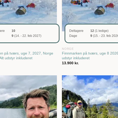
gere
10
Deltagere
12
(1 ledige)
9
(14. - 22. feb 2027)
Dage
9
(15. - 23. feb 202
NORGE
n på tværs, uge 7, 2027, Norge
Finnmarken på tværs, uge 8 2026
 Alt udstyr inkluderet
udstyr inkluderet
.
13.900
kr.