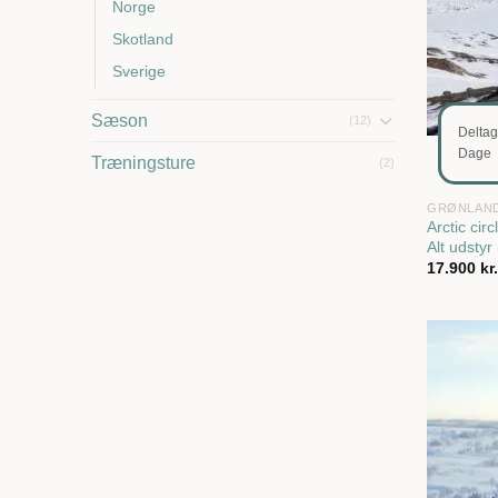
Norge
Skotland
Sverige
Sæson
(12)
Delta
Dage
Træningsture
(2)
GRØNLAN
Arctic cir
Alt udstyr
17.900
kr