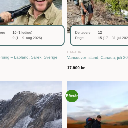
gere
10
(1 ledige)
Deltagere
12
9
(1. - 9. aug 2026)
Dage
15
(17. - 31. jul 20
CANADA
ersing – Lapland, Sarek, Sverige
Vancouver Island, Canada, juli 2
.
17.900
kr.
Efterår