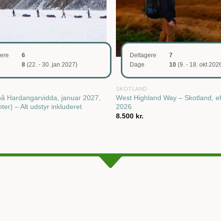
gere
6
Deltagere
7
8
(22. - 30. jan 2027)
Dage
10
(9. - 18. okt 202
SKOTLAND
 på Hardangarvidda, januar 2027,
West Highland Way – Skotland, ef
ter) – Alt udstyr inkluderet
2026
8.500
kr.