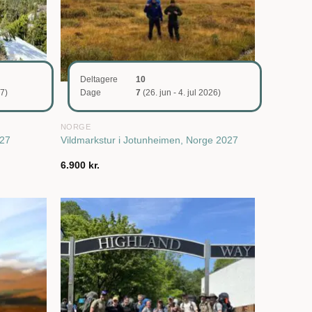
Deltagere
10
27)
Dage
7
(26. jun - 4. jul 2026)
NORGE
027
Vildmarkstur i Jotunheimen, Norge 2027
6.900
kr.