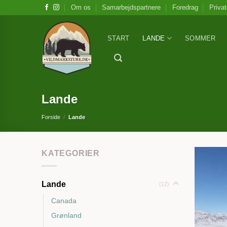
Skip
Om os
Samarbejdspartnere
Foredrag
Privat
to
content
START
LANDE
SOMMER
Lande
Forside
/
Lande
KATEGORIER
Lande
(12)
Canada
Grønland